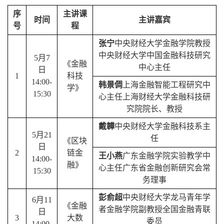
序
主讲课
时间
主讲嘉宾
号
程
张宁
中央财经大学金融学院教授
中央财经大学中国金融科技研究
5
月
7
《金融
中心主任
日
1
科技
14:00-
韩景倜
上海金融智能工程研究中
学》
15:30
心主任上海财经大学金融科技研
究院院长、教授
戴韡
中央财经大学金融科技系主
5
月
21
任
《区块
日
2
链金
王小燕
广东金融学院实验教学中
14:00-
融》
心主任广东省金融创新研究会常
15:30
务理事
彭俞超
中央财经大学龙马青年学
6
月
11
《金融
者
金融学院副教授
全国金融青联
日
3
大数
委员
14:00-