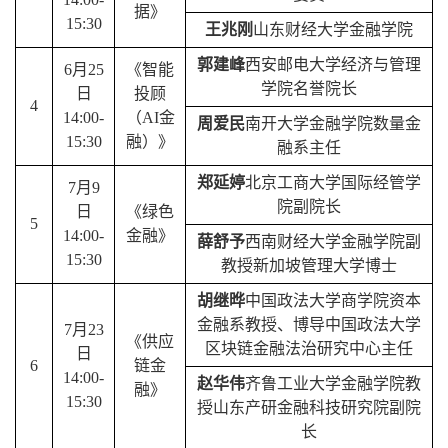
据》
15:30
王兆刚
山东财经大学金融学院
郭建峰
西安邮电大学
经济与管理
6
月
25
《智能
学院名誉院长
日
投顾
4
14:00-
（
AI
金
周爱民
南开大学
金融学院数量金
15:30
融）》
融系主任
郑延婷
北京工商大学
国际经管学
7
月
9
院副院长
日
《绿色
5
14:00-
金融》
薛舒予
西南财经大学金融学院副
15:30
教授
新加坡管理大学博士
胡继晔
中国政法大学商学院资本
金融系教授、博导
中国政法大学
7
月
23
《供应
区块链金融法治研究中心主任
日
6
链金
14:00-
赵华伟
齐鲁工业大学金融学院教
融》
15:30
授
山东产研金融科技研究院副院
长