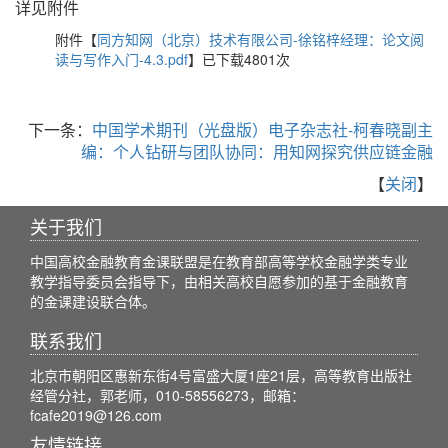
详见附件
附件【
同方知网（北京）技术有限公司-徐铭梓经理：论文阅
读与写作入门-4.3.pdf
】已下载
4801
次
下一条：
中国学术期刊（光盘版）电子杂志社-柯春晓副主
编：个人钻研与团队协同：用知网探究供应链金融
【
关闭
】
关于我们
中国高校金融教育金课联盟是在教育部高等学校金融学类专业
教学指导委员会指导下，由相关高校自愿参加的基于金融教育
的金课建设联合体。
联系我们
北京市朝阳区惠新东街4号富盛大厦1座21层，高等教育出版社
经管分社，郭老师，010-58556273，邮箱：
fcafe2019@126.com
友情链接