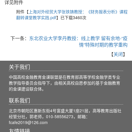
详见附件
附件【
上海对外经贸大学张铁铸教授：《财务报表分析》课程
翻转课堂教学实践.pdf
】已下载
3460
次
下一条：
东北农业大学李丹教授：线上教学 留有余地-“疫
情”特殊时期的教学重构
【
关闭
】
关于我们
中国高校金融教育金课联盟是在教育部高等学校金融学类专业
教学指导委员会指导下，由相关高校自愿参加的基于金融教育
的金课建设联合体。
联系我们
北京市朝阳区惠新东街4号富盛大厦1座21层，高等教育出版社
经管分社，郭老师，010-58556273，邮箱：
fcafe2019@126.com
友情链接