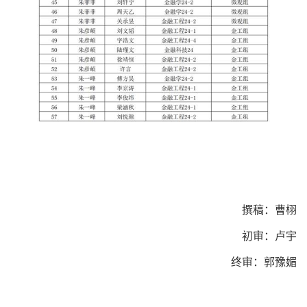
撰稿：曹栩
初审：卢宇
终审：郭豫媚