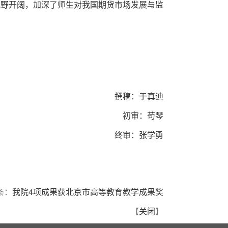
视野开阔，加深了师生对我国期货市场发展与监
撰稿：于真迪
初审：苟琴
终审：张学勇
条：
我院4项成果获北京市高等教育教学成果奖
【
关闭
】